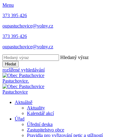
Menu
373 395 426
oupastuchovice@volny.cz
373 395 426
oupastuchovice@volny.cz
Hledaný výraz
Hledat
rozšířené vyhledávání
Pastuchovice.
Pastuchovice
Aktuálně
Aktuality
Kalendář akcí
Úřad
Úřední deska
Zastupitelstvo obce
Pravidla pro vyřizování petic a stížností