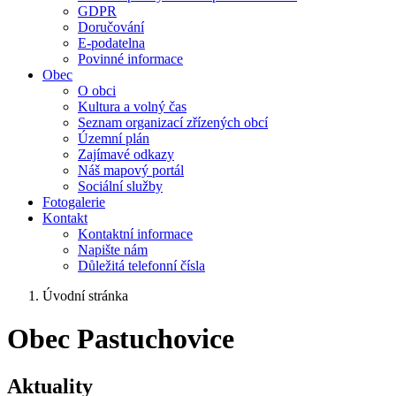
GDPR
Doručování
E-podatelna
Povinné informace
Obec
O obci
Kultura a volný čas
Seznam organizací zřízených obcí
Územní plán
Zajímavé odkazy
Náš mapový portál
Sociální služby
Fotogalerie
Kontakt
Kontaktní informace
Napište nám
Důležitá telefonní čísla
Úvodní stránka
Obec Pastuchovice
Aktuality